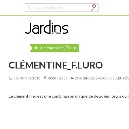
Rechercher :
clémentine_F.Luro
CLÉMENTINE_F.LURO
30 JANVIER 2018
3008 × 2000
L’ORIGINE DES AGRUMES : LEUR 
Le clémentinier est une combinaison unique de deux géniteurs qu’il