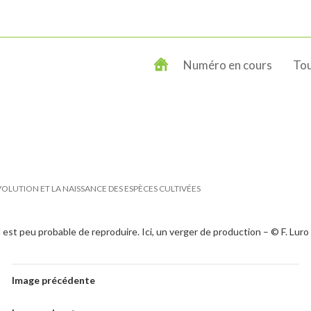
Numéro en cours
Tou
ÉVOLUTION ET LA NAISSANCE DES ESPÈCES CULTIVÉES
 est peu probable de reproduire. Ici, un verger de production – © F. Lur
Image précédente