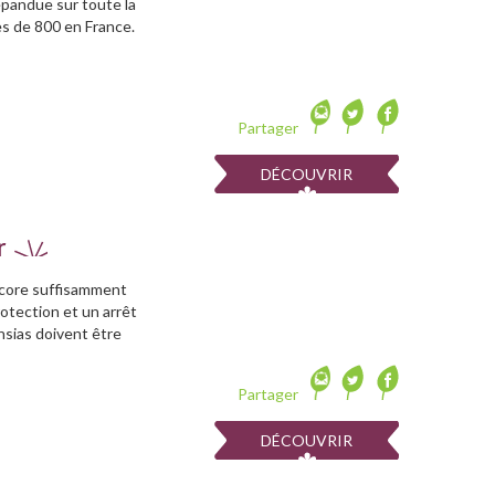
épandue sur toute la
ès de 800 en France.
Partager
DÉCOUVRIR
r
ncore suffisamment
rotection et un arrêt
chsias doivent être
Partager
DÉCOUVRIR