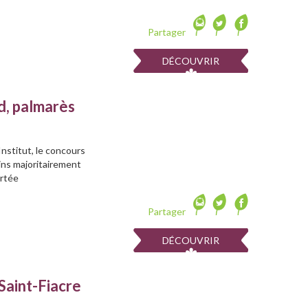
Partager
DÉCOUVRIR
d, palmarès
nstitut, le concours
ins majoritairement
ortée
Partager
DÉCOUVRIR
Saint-Fiacre