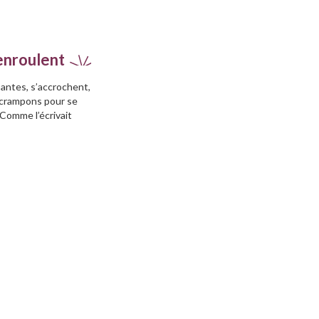
’enroulent
antes, s’accrochent,
rs crampons pour se
 Comme l’écrivait