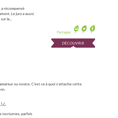
re, a récompensé
mont. Le jury a aussi
ur la...
Partager
DÉCOUVRIR
, amateur ou novice. C’est ce à quoi s’attache cette
son.
s nocturnes, parfois