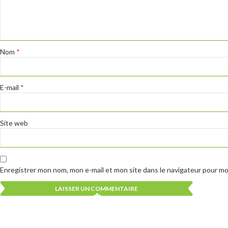
Nom
*
E-mail
*
Site web
Enregistrer mon nom, mon e-mail et mon site dans le navigateur pour m
Alternative:
Alternative: