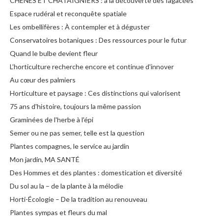
CHÊNES ET CHÂTAIGNIERS : à la découverte des fagacées
Espace rudéral et reconquête spatiale
Les ombellifères : À contempler et à déguster
Conservatoires botaniques : Des ressources pour le futur
Quand le bulbe devient fleur
L’horticulture recherche encore et continue d'innover
Au cœur des palmiers
Horticulture et paysage : Ces distinctions qui valorisent
75 ans d'histoire, toujours la même passion
Graminées de l'herbe à l'épi
Semer ou ne pas semer, telle est la question
Plantes compagnes, le service au jardin
Mon jardin, MA SANTÉ
Des Hommes et des plantes : domestication et diversité
Du sol au la – de la plante à la mélodie
Horti-Écologie – De la tradition au renouveau
Plantes sympas et fleurs du mal