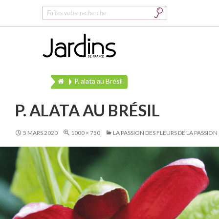
Rechercher :
P. alata au Brésil
P. ALATA AU BRÉSIL
5 MARS 2020
1000 × 750
LA PASSION DES FLEURS DE LA PASSION