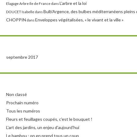
L’arbre et la loi
Elagage Arbre Ile de France
dans
Bulb'Argence, des bulbes méditerranéens pleins 
DOUCET Isabelle
dans
CHOPPIN
Enveloppes végétalisées, « le vivant et la ville »
dans
septembre 2017
Non classé
Prochain numéro
Tous les numéros
Fleurs et feuillages coupés, c'est le bouquet !
L'art des jardins, un enjeu d'aujourd'hui
Le bambou : on en prend tous un coup