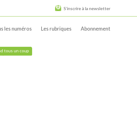
S’inscrire à la newsletter
s les numéros
Les rubriques
Abonnement
nd tous un coup