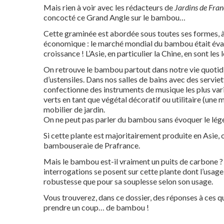
Mais rien à voir avec les rédacteurs de
Jardins de Fran
concocté ce Grand Angle sur le bambou…
Cette graminée est abordée sous toutes ses formes, 
économique : le marché mondial du bambou était évalu
croissance ! L’Asie, en particulier la Chine, en sont les 
On retrouve le bambou partout dans notre vie quotidi
d’ustensiles. Dans nos salles de bains avec des servi
confectionne des instruments de musique les plus vari
verts en tant que végétal décoratif ou utilitaire (une m
mobilier de jardin.
On ne peut pas parler du bambou sans évoquer le lége
Si cette plante est majoritairement produite en Asie, 
bambouseraie de Prafrance.
Mais le bambou est-il vraiment un puits de carbone 
interrogations se posent sur cette plante dont l’usage
robustesse que pour sa souplesse selon son usage.
Vous trouverez, dans ce dossier, des réponses à ces qu
prendre un coup… de bambou !