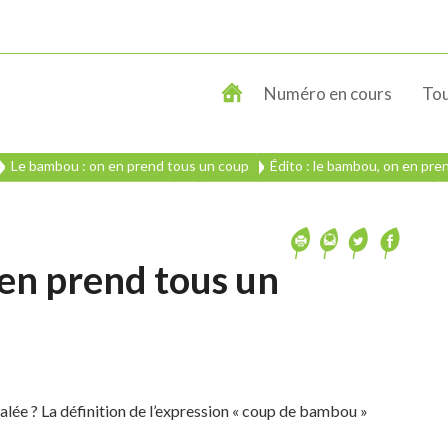
Numéro en cours
Tou
Le bambou : on en prend tous un coup
Édito : le bambou, on en pre
 en prend tous un
salée ? La définition de l’expression « coup de bambou »