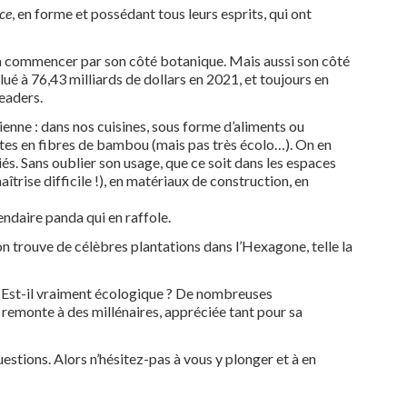
ce
, en forme et possédant tous leurs esprits, qui ont
à commencer par son côté botanique. Mais aussi son côté
é à 76,43 milliards de dollars en 2021, et toujours en
leaders.
enne : dans nos cuisines, sous forme d’aliments ou
ettes en fibres de bambou (mais pas très écolo…). On en
és. Sans oublier son usage, que ce soit dans les espaces
aîtrise difficile !), en matériaux de construction, en
ndaire panda qui en raffole.
on trouve de célèbres plantations dans l’Hexagone, telle la
? Est-il vraiment écologique ? De nombreuses
 remonte à des millénaires, appréciée tant pour sa
estions. Alors n’hésitez-pas à vous y plonger et à en