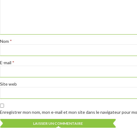
Nom
*
E-mail
*
Site web
Enregistrer mon nom, mon e-mail et mon site dans le navigateur pour m
Alternative:
Alternative: