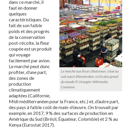
dans ce marché, il
faut en donner
quelques
caractéristiques. Du
fait de son faible
poids et des progrès
de la conservation
post-récolte, la fleur
coupée est un produit
qui voyage
facilement par avion.
Le marché peut donc
Le marché aux fleurs d’Aalsmeer, situé au
profiter, d’une part,
sud-ouest d’Amsterdam, est le plus grand
des zones de
du monde © Orangée-Wikimedia
production
Commons
climatiquement
adaptées (Californie,
Midi méditerranéen pour la France, etc.) et, d’autre part,
des pays à faible coût de main-d’œuvre. On trouvait par
exemple, en 2017, 9 % des surfaces de production en
Amérique du Sud (Brésil, Équateur, Colombie) et 2 % au
Kenya (Eurostat 2017).