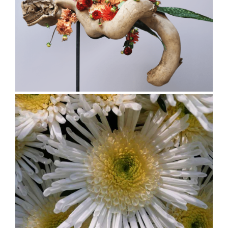
troisième position des fleurs les plus
vendues. En France, on trouve sans doute
nombre de chrysanthèmes sous
l’appellation « marguerite », afin de ne pas
restreindre leur utilisation au fleurissement
des cimetières © N. Dorion