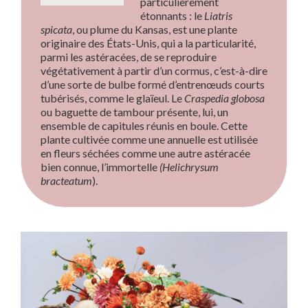
particulièrement
étonnants : le
Liatris
spicata
, ou plume du Kansas, est une plante
originaire des États-Unis, qui a la particularité,
parmi les astéracées, de se reproduire
végétativement à partir d’un cormus, c’est-à-dire
d’une sorte de bulbe formé d’entrenœuds courts
tubérisés, comme le glaïeul. Le
Craspedia globosa
Composition florale sur une base de Dahlias
ou baguette de tambour présente, lui, un
par Bruno Lamberti réalisée lors de la venue
ensemble de capitules réunis en boule. Cette
d’un groupe de la Nippon Flower Designer’s
plante cultivée comme une annuelle est utilisée
Association, en août 2018 © SNHF
en fleurs séchées comme une autre astéracée
bien connue, l’immortelle
(Helichrysum
bracteatum
).
Il se vend annuellement 1,4 milliard de
chrysanthèmes sur les marchés
néerlandais, ce qui place cette astéracée en