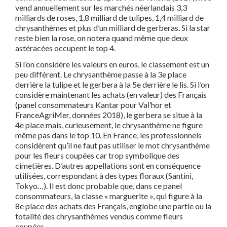
vend annuellement sur les marchés néerlandais 3,3
milliards de roses, 1,8 milliard de tulipes, 1,4 milliard de
chrysanthèmes et plus d’un milliard de gerberas. Si la star
reste bien la rose, on notera quand même que deux
astéracées occupent le top 4.
Si l’on considère les valeurs en euros, le classement est un
peu différent. Le chrysanthème passe à la 3e place
derrière la tulipe et le gerbera à la 5e derrière le lis. Si l’on
considère maintenant les achats (en valeur) des Français
(panel consommateurs Kantar pour Val’hor et
FranceAgriMer, données 2018), le gerbera se situe à la
4e place mais, curieusement, le chrysanthème ne figure
même pas dans le top 10. En France, les professionnels
considèrent qu’il ne faut pas utiliser le mot chrysanthème
pour les fleurs coupées car trop symbolique des
cimetières. D’autres appellations sont en conséquence
utilisées, correspondant à des types floraux (Santini,
Tokyo…). Il est donc probable que, dans ce panel
consommateurs, la classe « marguerite », qui figure à la
8e place des achats des Français, englobe une partie ou la
totalité des chrysanthèmes vendus comme fleurs
coupées.