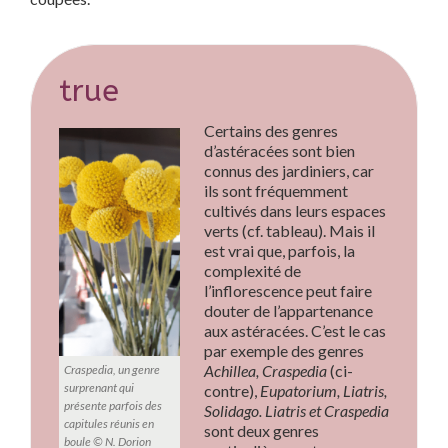
true
Certains des genres
d’astéracées sont bien
connus des jardiniers, car
ils sont fréquemment
cultivés dans leurs espaces
verts (cf. tableau). Mais il
est vrai que, parfois, la
complexité de
l’inflorescence peut faire
douter de l’appartenance
aux astéracées. C’est le cas
par exemple des genres
Achillea, Craspedia
(ci-
Craspedia, un genre
surprenant qui
contre),
Eupatorium, Liatris,
présente parfois des
Solidago. Liatris et Craspedia
capitules réunis en
sont deux genres
boule © N. Dorion