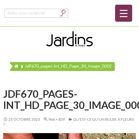
Rechercher :
JdF670_pages-int_HD_Page_30_Image_0002
JDF670_PAGES-
INT_HD_PAGE_30_IMAGE_00
25 OCTOBRE 2023
966 × 839
QU’EST-CE QU’UN BULBE À FLEURS
?