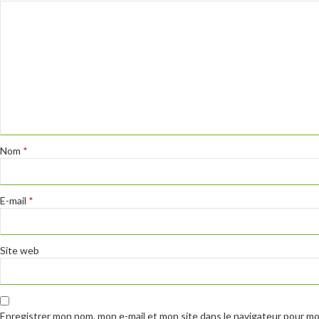
Nom
*
E-mail
*
Site web
Enregistrer mon nom, mon e-mail et mon site dans le navigateur pour m