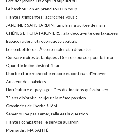
L'art des jardins, un enjeu d'aujourd'hui
Le bambou : on en prend tous un coup
Plantes grimpantes : accrochez-vous !
JARDINER SANS JARDIN : un plaisir à portée de main
CHÊNES ET CHÂTAIGNIERS : à la découverte des fagacées
Espace rudéral et reconquête spatiale
Les ombellifères : À contempler et à déguster
Conservatoires botaniques : Des ressources pour le futur
Quand le bulbe devient fleur
L’horticulture recherche encore et continue d'innover
Au cœur des palmiers
Horticulture et paysage : Ces distinctions qui valorisent
75 ans d'histoire, toujours la même passion
Graminées de l'herbe à l'épi
Semer ou ne pas semer, telle est la question
Plantes compagnes, le service au jardin
Mon jardin, MA SANTÉ