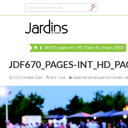
Rechercher :
JdF670_pages-int_HD_Page_42_Image_0003
JDF670_PAGES-INT_HD_PA
27 OCTOBRE 2023
891 × 501
MARCHÉ DES BULBES À FLEURS : VE