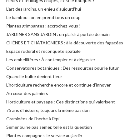
Fleurs et feuillages coupés, c'est le bouquet !
L'art des jardins, un enjeu d'aujourd'hui
Le bambou : on en prend tous un coup
Plantes grimpantes : accrochez-vous !
JARDINER SANS JARDIN : un plaisir à portée de main
CHÊNES ET CHÂTAIGNIERS : à la découverte des fagacées
Espace rudéral et reconquête spatiale
Les ombellifères : À contempler et à déguster
Conservatoires botaniques : Des ressources pour le futur
Quand le bulbe devient fleur
L’horticulture recherche encore et continue d'innover
Au cœur des palmiers
Horticulture et paysage : Ces distinctions qui valorisent
75 ans d'histoire, toujours la même passion
Graminées de l'herbe à l'épi
Semer ou ne pas semer, telle est la question
Plantes compagnes, le service au jardin