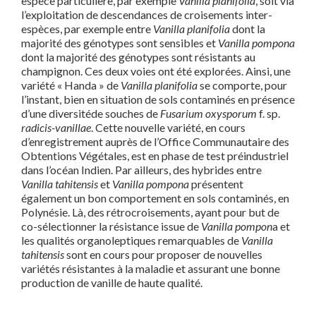
espèce particulière, par exemple
Vanilla planifolia
, soit via
l’exploitation de descendances de croisements inter-
espèces, par exemple entre
Vanilla planifolia
dont la
majorité des génotypes sont sensibles et
Vanilla pompona
dont la majorité des génotypes sont résistants au
champignon. Ces deux voies ont été explorées. Ainsi, une
variété « Handa » de
Vanilla planifolia
se comporte, pour
l’instant, bien en situation de sols contaminés en présence
d’une diversitéde souches de
Fusarium oxysporum
f. sp.
radicis-vanillae
. Cette nouvelle variété, en cours
d’enregistrement auprès de l’Office Communautaire des
Obtentions Végétales, est en phase de test préindustriel
dans l’océan Indien. Par ailleurs, des hybrides entre
Vanilla tahitensis
et
Vanilla pompona
présentent
également un bon comportement en sols contaminés, en
Polynésie. Là, des rétrocroisements, ayant pour but de
co-sélectionner la résistance issue de
Vanilla pompon
a et
les qualités organoleptiques remarquables de
Vanilla
tahitensis
sont en cours pour proposer de nouvelles
variétés résistantes à la maladie et assurant une bonne
production de vanille de haute qualité.