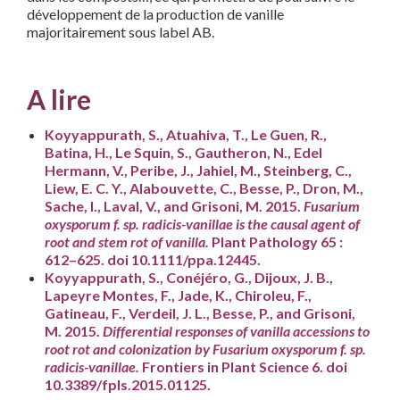
développement de la production de vanille
majoritairement sous label AB.
A lire
Koyyappurath, S., Atuahiva, T., Le Guen, R.,
Batina, H., Le Squin, S., Gautheron, N., Edel
Hermann, V., Peribe, J., Jahiel, M., Steinberg, C.,
Liew, E. C. Y., Alabouvette, C., Besse, P., Dron, M.,
Sache, I., Laval, V., and Grisoni, M. 2015.
Fusarium
oxysporum f. sp. radicis-vanillae is the causal agent of
root and stem rot of vanilla.
Plant Pathology 65 :
612–625. doi 10.1111/ppa.12445.
Koyyappurath, S., Conéjéro, G., Dijoux, J. B.,
Lapeyre Montes, F., Jade, K., Chiroleu, F.,
Gatineau, F., Verdeil, J. L., Besse, P., and Grisoni,
M. 2015.
Differential responses of vanilla accessions to
root rot and colonization by Fusarium oxysporum f. sp.
radicis-vanillae.
Frontiers in Plant Science 6. doi
10.3389/fpls.2015.01125.