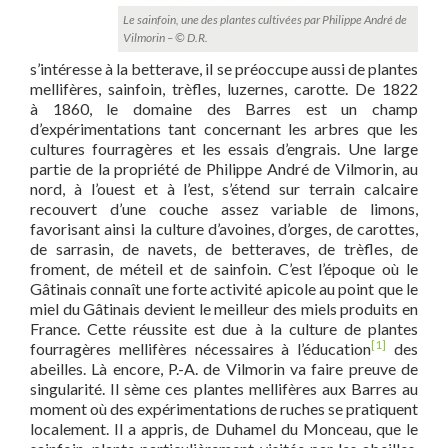
Le sainfoin, une des plantes cultivées par Philippe André de
Vilmorin – © D.R.
s’intéresse à la betterave, il se préoccupe aussi de plantes
mellifères, sainfoin, trèfles, luzernes, carotte. De 1822
à 1860, le domaine des Barres est un champ
d’expérimentations tant concernant les arbres que les
cultures fourragères et les essais d’engrais. Une large
partie de la propriété de Philippe André de Vilmorin, au
nord, à l’ouest et à l’est, s’étend sur terrain calcaire
recouvert d’une couche assez variable de limons,
favorisant ainsi la culture d’avoines, d’orges, de carottes,
de sarrasin, de navets, de betteraves, de trèfles, de
froment, de méteil et de sainfoin. C’est l’époque où le
Gâtinais connaît une forte activité apicole au point que le
miel du Gâtinais devient le meilleur des miels produits en
France. Cette réussite est due à la culture de plantes
[1]
fourragères mellifères nécessaires à l’éducation
des
abeilles. Là encore, P.-A. de Vilmorin va faire preuve de
singularité. Il sème ces plantes mellifères aux Barres au
moment où des expérimentations de ruches se pratiquent
localement. Il a appris, de Duhamel du Monceau, que le