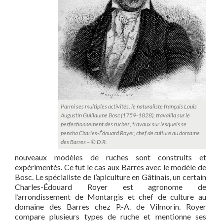
Parmi ses multiples activités, le naturaliste français Louis
Augustin Guillaume Bosc (1759-1828), travailla sur le
perfectionnement des ruches, travaux sur lesquels se
pencha Charles-Édouard Royer, chef de culture au domaine
des Barres – © D.R.
nouveaux modèles de ruches sont construits et
expérimentés. Ce fut le cas aux Barres avec le modèle de
Bosc. Le spécialiste de l’apiculture en Gâtinais, un certain
Charles-Édouard Royer est agronome de
l’arrondissement de Montargis et chef de culture au
domaine des Barres chez P.-A. de Vilmorin. Royer
compare plusieurs types de ruche et mentionne ses