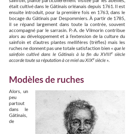
sainfoin, plante particulièrement visitée par les abeilles,
était cultivé dans le Gâtinais orléanais depuis 1761. Il est
ensuite introduit, pour la première fois en 1763, dans le
bocage du Gâtinais par Despommiers. À partir de 1785,
il se répand largement dans toute la contrée, souvent
accompagné par le sarrasin. P.-A. de Vilmorin contribue
alors au développement et à l’extension de la culture du
sainfoin et d’autres plantes mellifères (trèfles) mais les
ruches ne donnent pas une totale satisfaction bien «
que le
e
sainfoin cultivé dans le Gâtinais à la fin du XVIII
siècle
e
accorde toute sa réputation à ce miel au XIX
siècle
».
Modèles de ruches
Alors, un
peu
partout
dans le
Gâtinais,
de