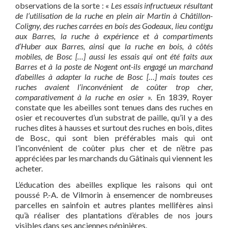
observations de la sorte : «
Les essais infructueux résultant
de l’utilisation de la ruche en plein air Martin à Châtillon-
Coligny, des ruches carrées en bois des Godeaux, lieu contigu
aux Barres, la ruche à expérience et à compartiments
d’Huber aux Barres, ainsi que la ruche en bois, à côtés
mobiles, de Bosc […] aussi les essais qui ont été faits aux
Barres et à la poste de Nogent ont-ils engagé un marchand
d’abeilles à adapter la ruche de Bosc […] mais toutes ces
ruches avaient l’inconvénient de coûter trop cher,
comparativement à la ruche en osier ».
En 1839, Royer
constate que les abeilles sont tenues dans des ruches en
osier et recouvertes d’un substrat de paille, qu’il y a des
ruches dites à hausses et surtout des ruches en bois, dites
de Bosc, qui sont bien préférables mais qui ont
l’inconvénient de coûter plus cher et de n’être pas
appréciées par les marchands du Gâtinais qui viennent les
acheter.
L’éducation des abeilles explique les raisons qui ont
poussé P.-A. de Vilmorin à ensemencer de nombreuses
parcelles en sainfoin et autres plantes mellifères ainsi
qu’à réaliser des plantations d’érables de nos jours
visibles dans ses anciennes pépinières.