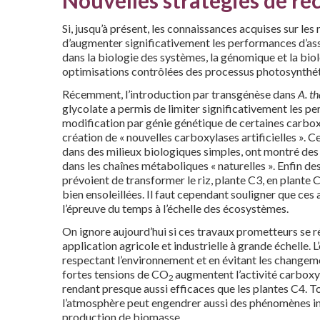
Si, jusqu’à présent, les connaissances acquises sur l
d’augmenter significativement les performances d’ass
dans la biologie des systèmes, la génomique et la bio
optimisations contrôlées des processus photosynthét
Récemment, l’introduction par transgénèse dans
A. t
glycolate a permis de limiter significativement les pe
modification par génie génétique de certaines carboxy
création de « nouvelles carboxylases artificielles ».
dans des milieux biologiques simples, ont montré des a
dans les chaînes métaboliques « naturelles ». Enfin d
prévoient de transformer le riz, plante C3, en plante 
bien ensoleillées. Il faut cependant souligner que ces
l’épreuve du temps à l’échelle des écosystèmes.
On ignore aujourd’hui si ces travaux prometteurs se r
application agricole et industrielle à grande échelle. 
respectant l’environnement et en évitant les changem
fortes tensions de CO
augmentent l’activité carboxyl
2
rendant presque aussi efficaces que les plantes C4. T
l’atmosphère peut engendrer aussi des phénomènes im
production de biomasse.