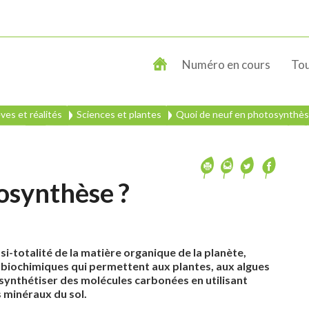
Numéro en cours
Tou
êves et réalités
Sciences et plantes
Quoi de neuf en photosynthès
osynthèse ?
si-totalité de la matière organique de la planète,
 biochimiques qui permettent aux plantes, aux algues
 synthétiser des molécules carbonées en utilisant
es minéraux du sol.