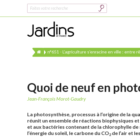
Rechercher :
n°651 - L’agriculture s’enracine en ville : entre r
Quoi de neuf en phot
Jean-François Morot-Gaudry
L
a photosynthèse, processus à l’origine de la qua
réunit un ensemble de réactions biophysiques et
et aux bactéries contenant de la chlorophylle de
l’énergie du soleil, le carbone du CO
de l’air et l
2