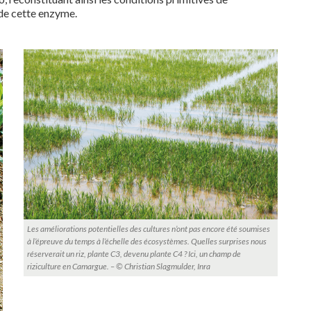
 de cette enzyme.
Les améliorations potentielles des cultures n’ont pas encore été soumises
à l’épreuve du temps à l’échelle des écosystèmes. Quelles surprises nous
réserverait un riz, plante C3, devenu plante C4 ? Ici, un champ de
riziculture en Camargue. – © Christian Slagmulder, Inra