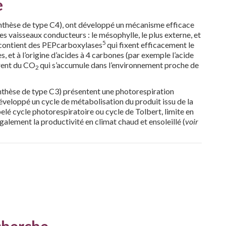
e
ynthèse de type C4), ont développé un mécanisme efficace
es vaisseaux conducteurs : le mésophylle, le plus externe, et
5
le contient des PEPcarboxylases
qui fixent efficacement le
, et à l’origine d’acides à 4 carbones (par exemple l’acide
rent du CO
qui s’accumule dans l’environnement proche de
2
thèse de type C3) présentent une photorespiration
 développé un cycle de métabolisation du produit issu de la
lé cycle photorespiratoire ou cycle de Tolbert, limite en
alement la productivité en climat chaud et ensoleillé (
voir
cherche