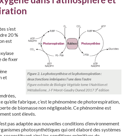
iration
es s’est
ndre 20 %
on est
oxylase
 de fixer
gène
Figure 2. La photosynthèse et la photorespiration :
n et
deux
fonctions imbriquées l’une dans l’autre
Figure extraite de Biologie Végétale tome I Nutrition et
e
Métabolisme, J-F Morot-Gaudry Dunod 2017 3
édition
endrées,
e qu’elle fabrique, c’est le phénomène de photorespiration,
e perte de biomasse non négligeable. Ce phénomène est
ement sont élevés.
s’est pas adaptée aux nouvelles conditions d’environnement
s organismes photosynthétiques qui ont élaboré des systèmes
, reconstituant ainsi les conditions primitives de