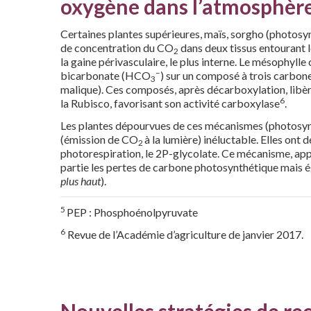
oxygène dans l’atmosphèr
Certaines plantes supérieures, maïs, sorgho (photos
de concentration du CO
dans deux tissus entourant l
2
la gaine périvasculaire, le plus interne. Le mésophyl
–
bicarbonate (HCO
) sur un composé à trois carbones
3
malique). Ces composés, après décarboxylation, libè
6
la Rubisco, favorisant son activité carboxylase
.
Les plantes dépourvues de ces mécanismes (photosyn
(émission de CO
à la lumière) inéluctable. Elles ont
2
photorespiration, le 2P-glycolate. Ce mécanisme, appe
partie les pertes de carbone photosynthétique mais ég
plus haut
).
5
PEP : Phosphoénolpyruvate
6
Revue de l’Académie d’agriculture de janvier 2017.
Nouvelles stratégies de re