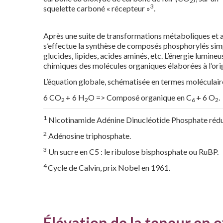
2
3
squelette carboné « récepteur »
.
Après une suite de transformations métaboliques et 
s’effectue la synthèse de composés phosphorylés sim
glucides, lipides, acides aminés, etc. L’énergie lumineu
chimiques des molécules organiques élaborées à l’orig
L’équation globale, schématisée en termes moléculaire
6 CO
+ 6 H
O => Composé organique en C
+ 6 O
.
2
2
6
2
1
Nicotinamide Adénine Dinucléotide Phosphate rédu
2
Adénosine triphosphate.
3
Un sucre en C
5
: le ribulose bisphosphate ou RuBP.
4
Cycle de Calvin, prix Nobel en 1961.
Élévation de la teneur en 