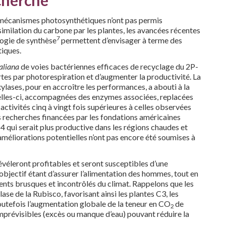
es mécanismes photosynthétiques n’ont pas permis
imilation du carbone par les plantes, les avancées récentes
7
logie de synthèse
permettent d’envisager à terme des
iques.
haliana
de voies bactériennes efficaces de recyclage du 2P-
rtes par photorespiration et d’augmenter la productivité. La
lases, pour en accroître les performances, a abouti à la
 Celles-ci, accompagnées des enzymes associées, replacées
ctivités cinq à vingt fois supérieures à celles observées
es recherches financées par les fondations américaines
C4 qui serait plus productive dans les régions chaudes et
 améliorations potentielles n’ont pas encore été soumises à
évéleront profitables et seront susceptibles d’une
L’objectif étant d’assurer l’alimentation des hommes, tout en
ents brusques et incontrôlés du climat. Rappelons que les
ase de la Rubisco, favorisant ainsi les plantes C3, les
outefois l’augmentation globale de la teneur en CO
de
2
prévisibles (excès ou manque d’eau) pouvant réduire la