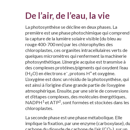
De l’air, de l’eau, la vie
La photosynthèse se décline en deux phases. La
première est une phase photochimique qui comprend
la capture de la lumière solaire visible (du bleu au
rouge 400-700 nm) par les chlorophylles des
chloroplastes, ces organites intracellulaires verts de
quelques micromètres qui renferment la machinerie
photosynthétique. L’énergie acquise est transmise à
des complexes protéines/pigments qui oxydent l’eau
–
+
(H
O) en électrons e
, protons H
et oxygène.
2
L’oxygène est donc un résidu de la photosynthèse, qui
est ainsi à l’origine d’une grande partie de l’oxygène
atmosphérique. Ensuite, par une série de conversions
et d’étapes complexes, des molécules énergétiques,
1
2
NADPH
et ATP
, sont formées et stockées dans les
chloroplastes.
La seconde phase est une phase métabolique. Elle
implique la fixation, par une enzyme (carboxylase), d
carbone du dioxyde de carbone de l’air (CO
), sur un