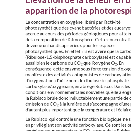
apparition de la photoresp
La concentration en oxygène libéré par l’activité
photosynthétique des cyanobactéries et des eucaryot
accrue au cours des périodes géologiques pour attei
de la composition de l’atmosphère. Cette concentrati
devenue un handicap sérieux pour les espèces
photosynthétiques. En effet, il s’est avéré que la carb
(Ribulose-1,5-bisphosphate carboxylase) est capable
aussi bien le carbone du CO
que l’oxygène O
. En
2
2
conséquence, cette enzyme sous forte tension d’oxy
manifeste des activités antagonistes de carboxylatio
d’oxygénation, d’où le nom de ribulose bisphosphate
carboxylase/oxygénase, en abrégé Rubisco. Dans les
conditions environnementales nouvelles qu’elle a eng
la Rubisco brûle donc inéluctablement une partie de c
émission de CO
à la lumière qui s’accompagne d’un
2
d’autant plus important que la température et l’éclair
La Rubisco, qui contrôle une fonction biologique, ne 
en privilégiant son activité carboxylase. Ce sont le
ingénieux pour concentrer le CO
autour de la Rubisco