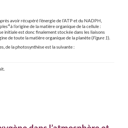
après avoir récupéré l’énergie de l’ATP et du NADPH,
4
ples
à l’origine de la matière organique de la cellule :
se initiale est donc finalement stockée dans les liaisons
ine de toute la matière organique de la planète (
Figure 1
).
s, de la photosynthèse est la suivante :
it.
oxygène dans l’atmosphère et