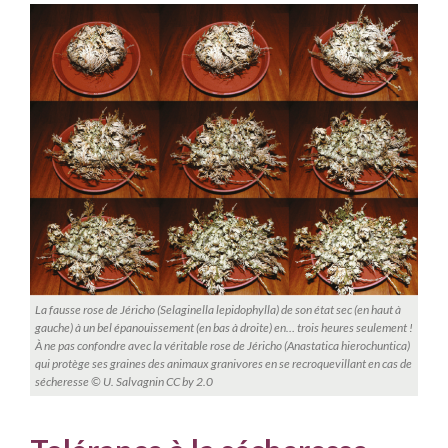
La fausse rose de Jéricho (Selaginella lepidophylla) de son état sec (en haut à
gauche) à un bel épanouissement (en bas à droite) en… trois heures seulement !
À ne pas confondre avec la véritable rose de Jéricho (Anastatica hierochuntica)
qui protège ses graines des animaux granivores en se recroquevillant en cas de
sécheresse © U. Salvagnin CC by 2.0