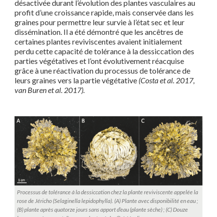
désactivée durant l’évolution des plantes vasculaires au
profit d’une croissance rapide, mais conservée dans les
graines pour permettre leur survie à l’état sec et leur
dissémination. Il a été démontré que les ancêtres de
certaines plantes reviviscentes avaient initialement
perdu cette capacité de tolérance à la dessiccation des
parties végétatives et l’ont évolutivement réacquise
grâce à une réactivation du processus de tolérance de
leurs graines vers la partie végétative
(Costa et al. 2017,
van Buren et al. 2017).
Processus de tolérance à la dessiccation chez la plante reviviscente appelée la
rose de Jéricho (Selaginella lepidophylla). (A) Plante avec disponibilité en eau ;
(B) plante après quatorze jours sans apport d’eau (plante sèche) ; (C) Douze