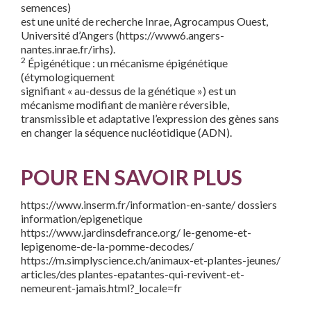
semences)
est une unité de recherche Inrae, Agrocampus Ouest,
Université d’Angers (https://www6.angers-
nantes.inrae.fr/irhs).
2
Épigénétique : un mécanisme épigénétique
(étymologiquement
signifiant « au-dessus de la génétique ») est un
mécanisme modifiant de manière réversible,
transmissible et adaptative l’expression des gènes sans
en changer la séquence nucléotidique (ADN).
POUR EN SAVOIR PLUS
https://www.inserm.fr/information-en-sante/ dossiers
information/epigenetique
https://www.jardinsdefrance.org/ le-genome-et-
lepigenome-de-la-pomme-decodes/
https://m.simplyscience.ch/animaux-et-plantes-jeunes/
articles/des plantes-epatantes-qui-revivent-et-
nemeurent-jamais.html?_locale=fr