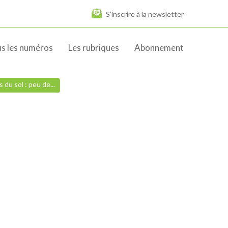
S’inscrire à la newsletter
s les numéros
Les rubriques
Abonnement
 du sol : peu de...