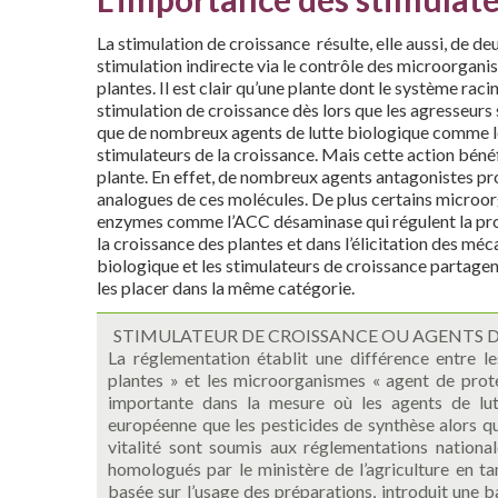
La stimulation de croissance résulte, elle aussi, de d
stimulation indirecte via le contrôle des microorgani
plantes. Il est clair qu’une plante dont le système ra
stimulation de croissance dès lors que les agresseurs 
que de nombreux agents de lutte biologique comme 
stimulateurs de la croissance. Mais cette action bénéf
plante. En effet, de nombreux agents antagonistes p
analogues de ces molécules. De plus certains micr
enzymes comme l’ACC désaminase qui régulent la produ
la croissance des plantes et dans l’élicitation des m
biologique et les stimulateurs de croissance partagen
les placer dans la même catégorie.
STIMULATEUR DE CROISSANCE OU AGENTS 
La réglementation établit une différence entre l
plantes » et les microorganismes « agent de prote
importante dans la mesure où les agents de lu
européenne que les pesticides de synthèse alors q
vitalité sont soumis aux réglementations nationa
homologués par le ministère de l’agriculture en ta
basée sur l’usage des préparations, introduit une bar