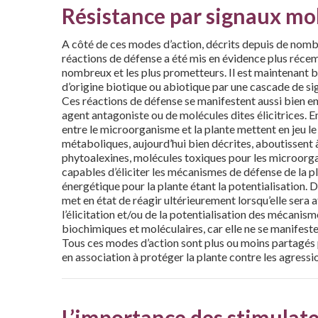
Résistance par signaux mo
A côté de ces modes d’action, décrits depuis de nomb
réactions de défense a été mis en évidence plus récem
nombreux et les plus prometteurs. Il est maintenant b
d’origine biotique ou abiotique par une cascade de si
Ces réactions de défense se manifestent aussi bien en
agent antagoniste ou de molécules dites élicitrices. 
entre le microorganisme et la plante mettent en jeu le
métaboliques, aujourd’hui bien décrites, aboutissent 
phytoalexines, molécules toxiques pour les microorga
capables d’éliciter les mécanismes de défense de la p
énergétique pour la plante étant la potentialisation. 
met en état de réagir ultérieurement lorsqu’elle sera
l’élicitation et/ou de la potentialisation des mécanism
biochimiques et moléculaires, car elle ne se manifest
Tous ces modes d’action sont plus ou moins partagés pa
en association à protéger la plante contre les agress
L’importance des stimulate