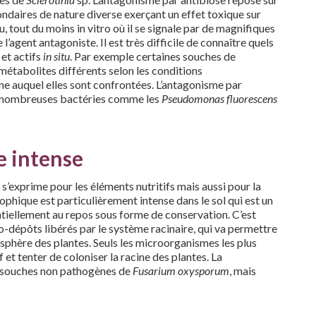
ondaires de nature diverse exerçant un effet toxique sur
, tout du moins in vitro où il se signale par de magnifiques
l’agent antagoniste. Il est très difficile de connaître quels
et actifs
in situ
. Par exemple certaines souches de
métabolites différents selon les conditions
ène auquel elles sont confrontées. L’antagonisme par
 nombreuses bactéries comme les
Pseudomonas fluorescens
e intense
 s’exprime pour les éléments nutritifs mais aussi pour la
ophique est particulièrement intense dans le sol qui est un
tiellement au repos sous forme de conservation. C’est
zo-dépôts libérés par le système racinaire, qui va permettre
osphère des plantes. Seuls les microorganismes les plus
 et tenter de coloniser la racine des plantes. La
s souches non pathogènes de
Fusarium oxysporum
, mais