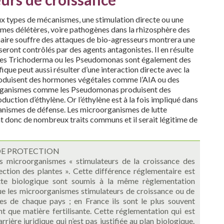
eux types de mécanismes, une stimulation directe ou une
smes délétères, voire pathogènes dans la rhizosphère des
cinaire souffre des attaques de bio-agresseurs montrera une
seront contrôlés par des agents antagonistes. Il en résulte
les Trichoderma ou les Pseudomonas sont également des
ique peut aussi résulter d’une interaction directe avec la
roduisent des hormones végétales comme l’AIA ou des
oorganismes comme les Pseudomonas produisent des
ction d’éthylène. Or l’éthylène est à la fois impliqué dans
écanismes de défense. Les microorganismes de lutte
t donc de nombreux traits communs et il serait légitime de
DE PROTECTION
es microorganismes « stimulateurs de la croissance des
ction des plantes ». Cette différence réglementaire est
tte biologique sont soumis à la même règlementation
ue les microorganismes stimulateurs de croissance ou de
les de chaque pays ; en France ils sont le plus souvent
nt que matière fertilisante. Cette réglementation qui est
rière juridique qui n’est pas justifiée au plan biologique.