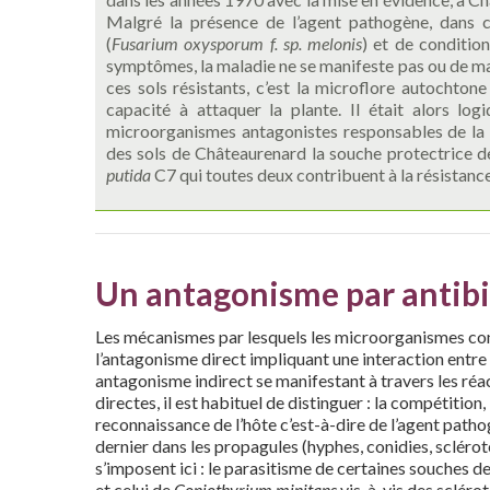
Malgré la présence de l’agent pathogène, dans c
(
Fusarium oxysporum f. sp. melonis
) et de condition
symptômes, la maladie ne se manifeste pas ou de man
ces sols résistants, c’est la microflore autochtone
capacité à attaquer la plante. Il était alors log
microorganismes antagonistes responsables de la rés
des sols de Châteaurenard la souche protectrice 
putida
C7 qui toutes deux contribuent à la résistance
Un antagonisme par antib
Les mécanismes par lesquels les microorganismes con
l’antagonisme direct impliquant une interaction entre 
antagonisme indirect se manifestant à travers les réac
directes, il est habituel de distinguer : la compétition
reconnaissance de l’hôte c’est-à-dire de l’agent patho
dernier dans les propagules (hyphes, conidies, scléro
s’imposent ici : le parasitisme de certaines souches d
et celui de
Coniothyrium minitans
vis-à-vis des scléro