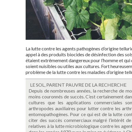
La lutte contre les agents pathogènes d’origine telluri
appel à des produits biocides de désinfection des sols
étaient extrêmement dangereux pour l’homme et qui dé
soient nuisibles ou utiles aux cultures. Fort heureusem
problème de la lutte contre les maladies d’origine tell
LE SOL, PARENT PAUVRE DE LA RECHERCHE
Depuis de nombreuses années, la recherche de moye
moins couronnés de succès. C’est certainement dans
cultures que les applications commerciales so
arthropodes auxiliaires pour lutter contre les ar
entomopathogènes. Pour ce qui est de la lutte contre 
citer des succès commerciaux malgré l’intérêt de
relatives à la lutte microbiologique contre les agen
dans les années 1970 avec la mise en évidence, à Châ