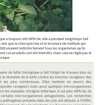
que a toujours été difficile, elle a pendant longtemps fait
 tels que la chloropicrine et le bromure de méthyle qui
truisaient indistinctement tous les organismes qu’ils
ent ces produits ont été interdits, mais cela ne règle pas le
urique.
ns de lutte biologique a fait l’objet de travaux plus ou
 le domaine de la lutte contre les insectes ravageurs des
nt les plus nombreuses. Elles mettent en œuvre des
thropodes ravageurs mais aussi quelques microorganismes
les maladies d’origine tellurique, il est plus difficile de
 certains microorganismes antagonistes. Les recherches
ts pathogènes présents dans les sols ont débuté, à l’INRA,
teaurenard, de sols résistants aux fusarioses vasculaires.