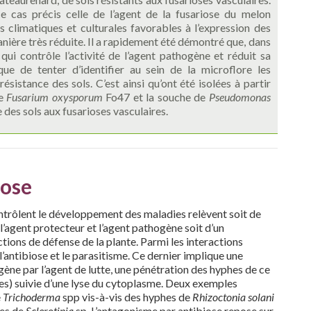
e cas précis celle de l’agent de la fusariose du melon
s climatiques et culturales favorables à l’expression des
ière très réduite. Il a rapidement été démontré que, dans
 qui contrôle l’activité de l’agent pathogène et réduit sa
ique de tenter d’identifier au sein de la microflore les
istance des sols. C’est ainsi qu’ont été isolées à partir
de
Fusarium oxysporum
Fo47 et la souche de
Pseudomonas
 des sols aux fusarioses vasculaires.
iose
trôlent le développement des maladies relèvent soit de
l’agent protecteur et l’agent pathogène soit d’un
tions de défense de la plante. Parmi les interactions
, l’antibiose et le parasitisme. Ce dernier implique une
gène par l’agent de lutte, une pénétration des hyphes de ce
tes) suivie d’une lyse du cytoplasme. Deux exemples
e
Trichoderma
spp vis-à-vis des hyphes de
Rhizoctonia solani
tes de
Sclerotinia
sp. L’antagonisme par antibiose repose sur