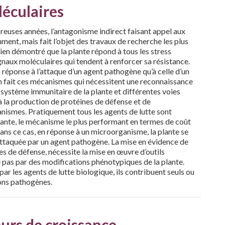
léculaires
reuses années, l’antagonisme indirect faisant appel aux
ment, mais fait l’objet des travaux de recherche les plus
ien démontré que la plante répond à tous les stress
gnaux moléculaires qui tendent à renforcer sa résistance.
 réponse à l’attaque d’un agent pathogène qu’à celle d’un
En fait ces mécanismes qui nécessitent une reconnaissance
 système immunitaire de la plante et différentes voies
à la production de protéines de défense et de
nismes. Pratiquement tous les agents de lutte sont
lante, le mécanisme le plus performant en termes de coût
Dans ce cas, en réponse à un microorganisme, la plante se
 attaquée par un agent pathogène. La mise en évidence de
es de défense, nécessite la mise en œuvre d’outils
e pas par des modifications phénotypiques de la plante.
r les agents de lutte biologique, ils contribuent seuls ou
ions pathogènes.
urs de croissance