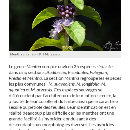
Mentha arvensis - © H. Maleysson
Le genre
Mentha
compte environ 25 espèces réparties
dans cinq sections,
Audibertia,
Eriodontes,
Pulegium
,
Preslia
et
Mentha
. La section
Mentha
regroupe les espèces
les plus communes :
M. suaveolens
,
M. longifolia
,
M.
aquatica
et
M. arvensis
. Ces espèces sauvages se
différencient par l'architecture de leur inflorescence, la
pilosité de leur corolle et du limbe ainsi que le caractère
sessile ou pétiolé des feuilles. Leur identification est en
réalité beaucoup plus difficile car les menthes ont une
grande facilité à s'hybrider, conduisant à des
descendants aux morphologies diverses. Les hybrides