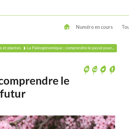
Numéro en cours
Tou
s et plantes
La Paléogénomique : comprendre le passé pour...
 comprendre le
 futur