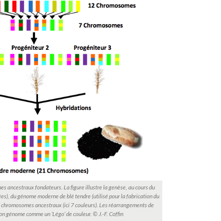
s ancestraux fondateurs. La figure illustre la genèse, au cours du
es), du génome moderne de blé tendre (utilisé pour la fabrication du
e 7 chromosomes ancestraux (ici 7 couleurs). Les réarrangements de
on génome comme un ‘Légo’ de couleur. © J.-F. Coffin