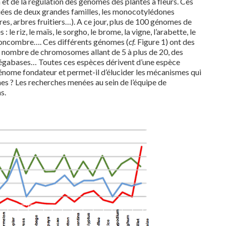
et de la régulation des génomes des plantes à fleurs. Ces
uées de deux grandes familles, les monocotylédones
res, arbres fruitiers…). A ce jour, plus de 100 génomes de
le riz, le maïs, le sorgho, le brome, la vigne, l’arabette, le
le concombre…. Ces différents génomes (
cf.
Figure 1) ont des
un nombre de chromosomes allant de 5 à plus de 20, des
e mégabases… Toutes ces espèces dérivent d’une espèce
énome fondateur et permet-il d’élucider les mécanismes qui
es ? Les recherches menées au sein de l’équipe de
s.