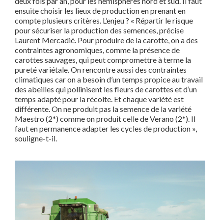
deux fois par an, pour les hémisphères nord et sud. Il faut
ensuite choisir les lieux de production en prenant en
compte plusieurs critères. L’enjeu ? « Répartir le risque
pour sécuriser la
production des semences, précise
Laurent Mercadié. Pour pro
duire de la carotte, on a des
contraintes agronomiques, comme la
présence de
carottes sauvages, qui peut compromettre à terme la
pureté variétale. On rencontre aussi des contraintes
climatiques
car on a besoin d’un temps propice au travail
des abeilles qui pol
linisent les fleurs de carottes et d’un
temps adapté pour la récolte. Et chaque variété est
différente. On ne produit pas la semence de la variété
Maestro (
2*)
comme on produit celle de Verano (
2*)
. Il
faut en permanence adapter les cycles de production »,
souligne-t-il.