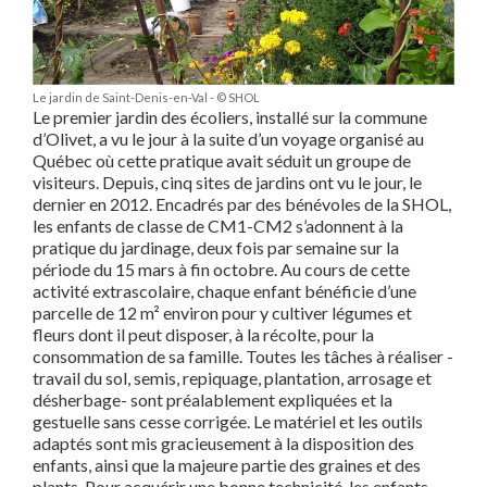
Le jardin de Saint-Denis-en-Val - © SHOL
Le premier jardin des écoliers, installé sur la commune
d’Olivet, a vu le jour à la suite d’un voyage organisé au
Québec où cette pratique avait séduit un groupe de
visiteurs. Depuis, cinq sites de jardins ont vu le jour, le
dernier en 2012. Encadrés par des bénévoles de la SHOL,
les enfants de classe de CM1-CM2 s’adonnent à la
pratique du jardinage, deux fois par semaine sur la
période du 15 mars à fin octobre. Au cours de cette
activité extrascolaire, chaque enfant bénéficie d’une
parcelle de 12 m² environ pour y cultiver légumes et
fleurs dont il peut disposer, à la récolte, pour la
consommation de sa famille. Toutes les tâches à réaliser -
travail du sol, semis, repiquage, plantation, arrosage et
désherbage- sont préalablement expliquées et la
gestuelle sans cesse corrigée. Le matériel et les outils
adaptés sont mis gracieusement à la disposition des
enfants, ainsi que la majeure partie des graines et des
plants. Pour acquérir une bonne technicité, les enfants