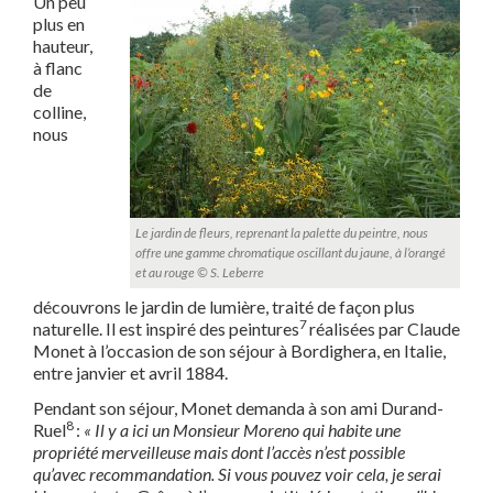
Un peu
plus en
hauteur,
à flanc
de
colline,
nous
Le jardin de fleurs, reprenant la palette du peintre, nous
offre une gamme chromatique oscillant du jaune, à l’orangé
et au rouge © S. Leberre
découvrons le jardin de lumière, traité de façon plus
7
naturelle. Il est inspiré des peintures
réalisées par Claude
Monet à l’occasion de son séjour à Bordighera, en Italie,
entre janvier et avril 1884.
Pendant son séjour, Monet demanda à son ami Durand-
8
Ruel
:
« Il y a ici un Monsieur Moreno qui habite une
propriété merveilleuse mais dont l’accès n’est possible
qu’avec recommandation. Si vous pouvez voir cela, je serai