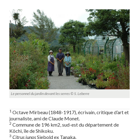
Le personnel du jardin devant les serres © S. Leberre
1
Octave Mirbeau (1848-1917), écrivain, critique d’art et
journaliste, ami de Claude Monet.
2
Commune de 196 km
2
, sud-est du département de
Kôchi, île de Shikoku.
3
Citrus junos
Siebold ex Tanaka.