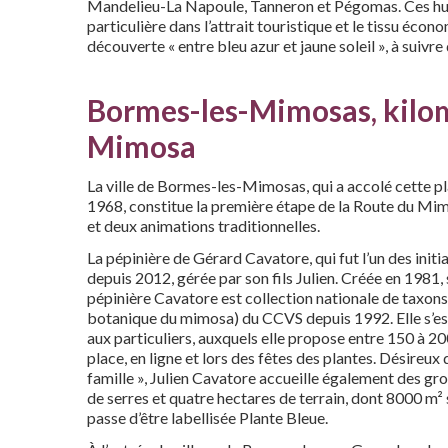
Mandelieu-La Napoule, Tanneron et Pégomas. Ces huit
particulière dans l’attrait touristique et le tissu éc
découverte « entre bleu azur et jaune soleil », à suivre
Bormes-les-Mimosas, kilom
Mimosa
La ville de Bormes-les-Mimosas, qui a accolé cette 
1968, constitue la première étape de la Route du Mi
et deux animations traditionnelles.
La pépinière de Gérard Cavatore, qui fut l’un des initia
depuis 2012, gérée par son fils Julien. Créée en 1981, 
pépinière Cavatore est collection nationale de taxo
botanique du mimosa) du CCVS depuis 1992. Elle s’est
aux particuliers, auxquels elle propose entre 150 à 2
place, en ligne et lors des fêtes des plantes. Désireux
famille », Julien Cavatore accueille également des gr
de serres et quatre hectares de terrain, dont 8000 m²
Julien Cavatore a repris la pépinière de
passe d’être labellisée Plante Bleue.
référence créée par son père dans les