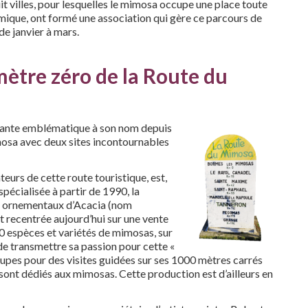
 villes, pour lesquelles le mimosa occupe une place toute
onomique, ont formé une association qui gère ce parcours de
 de janvier à mars.
ètre zéro de la Route du
plante emblématique à son nom depuis
mosa avec deux sites incontournables
teurs de cette route touristique, est,
spécialisée à partir de 1990, la
ns ornementaux d’Acacia (nom
 recentrée aujourd’hui sur une vente
00 espèces et variétés de mimosas, sur
 de transmettre sa passion pour cette «
oupes pour des visites guidées sur ses 1000 mètres carrés
Dans le massif de l’Estérel, lorsque les
 sont dédiés aux mimosas. Cette production est d’ailleurs en
agents forestiers aperçoivent une tache
de jaune, ils voient rouge ! Il n’est pas