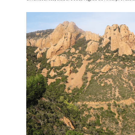
Dans l’Estérel, les agents
forestiers guettent l’apparition de
taches jaunes pour préserver la
diversité de la végétation
© M.-H. Loaëc