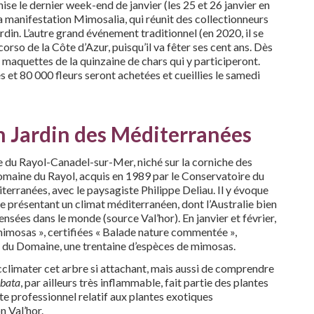
e le dernier week-end de janvier (les 25 et 26 janvier en
la manifestation Mimosalia, qui réunit des collectionneurs
din. L’autre grand événement traditionnel (en 2020, il se
n corso de la Côte d’Azur, puisqu’il va fêter ses cent ans. Dès
 maquettes de la quinzaine de chars qui y participeront.
s et 80 000 fleurs seront achetées et cueillies le samedi
n Jardin des Méditerranées
ge du Rayol-Canadel-sur-Mer, niché sur la corniche des
omaine du Rayol, acquis en 1989 par le Conservatoire du
iterranées, avec le paysagiste Philippe Deliau. Il y évoque
e présentant un climat méditerranéen, dont l’Australie bien
ensées dans le monde (source Val’hor). En janvier et février,
imosas », certifiées « Balade nature commentée »,
s du Domaine, une trentaine d’espèces de mimosas.
cclimater cet arbre si attachant, mais aussi de comprendre
lbata
, par ailleurs très inflammable, fait partie des plantes
 professionnel relatif aux plantes exotiques
n Val’hor.