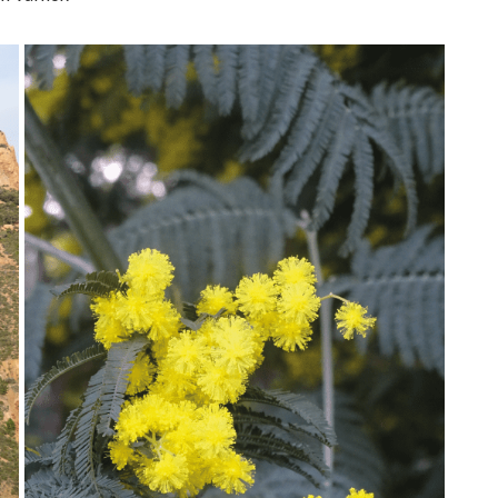
Le mimosa occupe une place
toute particulière dans l’attrait
s
touristique et le tissu économique
des huit villes de la Route du
Mimosa
© M.-H. Loaëc