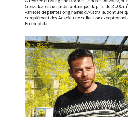
années 1990 © M.-H. Loaëc
À l’entrée du village de Bormes, le parc Gonzalez, du 
Gonzalez, est un jardin botanique de près de 3 000 m²,
variétés de plantes originaires d’Australie, dont une 
complément des Acacia, une collection exceptionnelle
Eremophila.