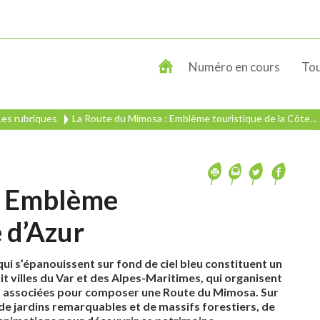
Numéro en cours
Tou
Les rubriques
La Route du Mimosa : Emblème touristique de la Côte...
: Emblème
e d’Azur
qui s’épanouissent sur fond de ciel bleu constituent un
it villes du Var et des Alpes-Maritimes, qui organisent
t associées pour composer une Route du Mimosa. Sur
 de jardins remarquables et de massifs forestiers, de