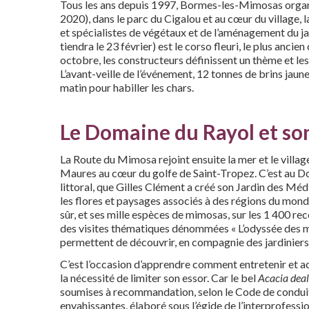
Tous les ans depuis 1997, Bormes-les-Mimosas organis
2020), dans le parc du Cigalou et au cœur du village, 
et spécialistes de végétaux et de l’aménagement du jar
tiendra le 23 février) est le corso fleuri, le plus ancie
octobre, les constructeurs définissent un thème et les
L’avant-veille de l’événement, 12 tonnes de brins jaune
matin pour habiller les chars.
Le Domaine du Rayol et so
La Route du Mimosa rejoint ensuite la mer et le villa
Maures au cœur du golfe de Saint-Tropez. C’est au D
littoral, que Gilles Clément a créé son Jardin des Méd
les flores et paysages associés à des régions du mond
sûr, et ses mille espèces de mimosas, sur les 1 400 rec
des visites thématiques dénommées « L’odyssée des m
permettent de découvrir, en compagnie des jardinier
C’est l’occasion d’apprendre comment entretenir et a
la nécessité de limiter son essor. Car le bel
Acacia dea
soumises à recommandation, selon le Code de conduite
envahissantes, élaboré sous l’égide de l’interprofessio