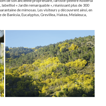
question que le mimosa dépasse les 2 %
nom de son ancienne propriétaire, l’artiste-peintre Roberta
 labellisé « Jardin remarquable », réunissant plus de 300
actuels d’occupation © M.-H. Loaëc
quarantaine de mimosas. Les visiteurs y découvrent ainsi, en
 de Banksia, Eucalyptus, Grevillea, Hakea, Melaleuca,