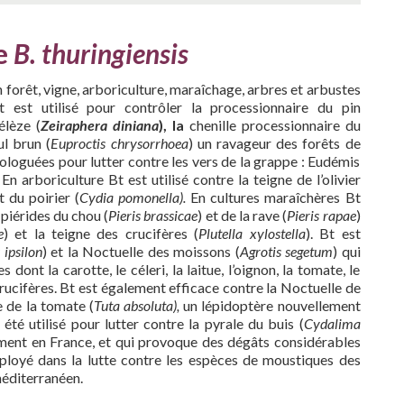
de
B. thuringiensis
n forêt, vigne, arboriculture, maraîchage, arbres et arbustes
t est utilisé pour contrôler la processionnaire du pin
élèze (
Zeiraphera diniana
), la
chenille processionnaire du
l brun (
Euproctis chrysorrhoea
) un ravageur des forêts de
loguées pour lutter contre les vers de la grappe : Eudémis
. En arboriculture Bt est utilisé contre la teigne de l’olivier
 du poirier (
Cydia pomonella).
En cultures maraîchères Bt
piérides du chou (
Pieris brassicae
) et de la rave (
Pieris rapae
)
e
) et la teigne des crucifères (
Plutella xylostella
). Bt est
 ipsilon
) et la Noctuelle des moissons (
Agrotis segetum
) qui
ont la carotte, le céleri, la laitue, l’oignon, la tomate, le
crucifères. Bt est également efficace contre la Noctuelle de
 de la tomate (
Tuta absoluta),
un lépidoptère nouvellement
été utilisé pour lutter contre la pyrale du buis (
Cydalima
ment en France, et qui provoque des dégâts considérables
mployé dans la lutte contre les espèces de moustiques des
méditerranéen.