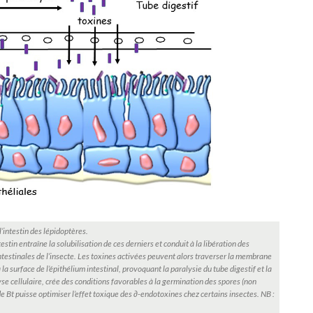
l’intestin des lépidoptères.
estin entraîne la solubilisation de ces derniers et conduit à la libération des
intestinales de l’insecte. Les toxines activées peuvent alors traverser la membrane
la surface de l’épithélium intestinal, provoquant la paralysie du tube digestif et la
lyse cellulaire, crée des conditions favorables à la germination des spores (non
de Bt puisse optimiser l’effet toxique des ∂-endotoxines chez certains insectes. NB :