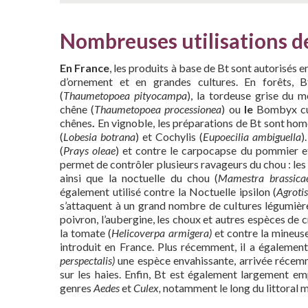
Nombreuses utilisations 
En France
, les produits à base de Bt sont autorisés e
d’ornement et en grandes cultures. En forêts, B
(
Thaumetopoea pityocampa
), la tordeuse grise du m
chêne (
Thaumetopoea processionea
) ou
le
Bombyx cu
chênes
.
En vignoble, les préparations de Bt sont homo
(
Lobesia botrana
) et Cochylis (
Eupoecilia ambiguella
)
(
Prays oleae
) et contre le carpocapse du pommier et
permet de contrôler plusieurs ravageurs du chou : les 
ainsi que la noctuelle du chou (
Mamestra brassica
également utilisé contre la Noctuelle ipsilon (
Agrotis
s’attaquent à un grand nombre de cultures légumières d
poivron, l’aubergine, les choux et autres espèces de 
la tomate (
Helicoverpa armigera)
et contre la mineuse
introduit en France. Plus récemment, il a également 
perspectalis)
une espèce envahissante, arrivée récem
sur les haies. Enfin, Bt est également largement e
genres
Aedes
et
Culex,
notamment le long du littoral 