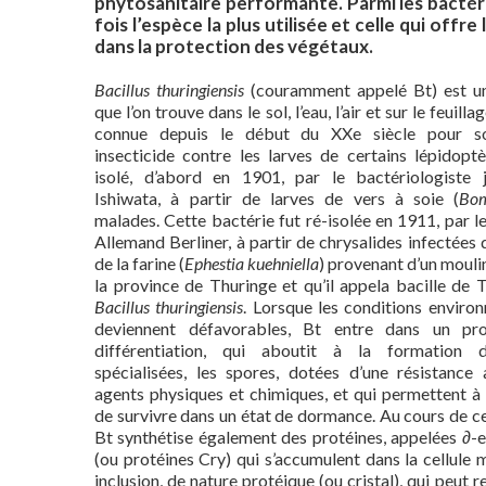
phytosanitaire performante
.
Parmi les bact
fois l’espèce la plus utilisée et celle qui offr
dans la protection des végétaux.
Bacillus thuringiensis
(couramment appelé Bt) est un
que l’on trouve dans le sol, l’eau, l’air et sur le feuilla
connue depuis le début du XXe siècle pour so
insecticide contre les larves de certains lépidoptè
isolé, d’abord en 1901, par le bactériologiste 
Ishiwata, à partir de larves de vers à soie (
Bo
malades. Cette bactérie fut ré-isolée en 1911, par l
Allemand Berliner, à partir de chrysalides infectées 
de la farine (
Ephestia kuehniella
) provenant d’un mouli
la province de Thuringe et qu’il appela bacille de 
Bacillus thuringiensis
. Lorsque les conditions enviro
deviennent défavorables, Bt entre dans un pr
différentiation, qui aboutit à la formation d
spécialisées, les spores, dotées d’une résistance
agents physiques et chimiques, et qui permettent à 
de survivre dans un état de dormance. Au cours de c
Bt synthétise également des protéines, appelées ∂-
(ou protéines Cry) qui s’accumulent dans la cellule 
inclusion, de nature protéique (ou cristal), qui peut 