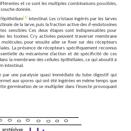
fférentes et ce sont les multiples combinaisons possibles,
e souche donnée.
[1]
l’épithélium
intestinal. Les cristaux ingérés par les larves
stinale de la larve, puis la fraction active des ∂-endotoxines
ectes sensibles Ces deux étapes sont indispensables pour
eules les toxines Cry activées peuvent traverser membrane
s molécules, pour ensuite aller se fixer sur des récepteurs
éliales. La présence de récepteurs spécifiquement reconnus
sentielle du mécanisme d’action et de spécificité de ces
dans la membrane des cellules épithéliales, ce qui aboutit à
m intestinal.
te par une paralysie quasi immédiate du tube digestif qui
 permet aux spores qui ont été ingérées en même temps que
ette germination de se multiplier dans l’insecte provoquant