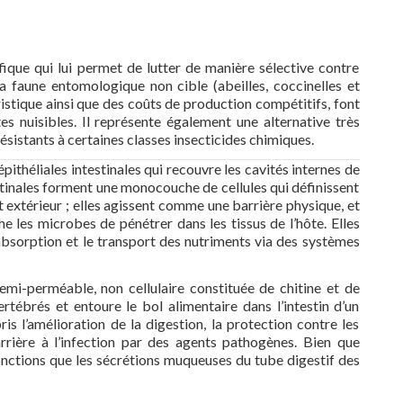
fique qui lui permet de lutter de manière sélective contre
a faune entomologique non cible (abeilles, coccinelles et
ristique ainsi que des coûts de production compétitifs, font
es nuisibles. Il représente également une alternative très
ésistants à certaines classes insecticides chimiques.
épithéliales intestinales qui recouvre les cavités internes de
estinales forment une monocouche de cellules qui définissent
nt extérieur ; elles agissent comme une barrière physique, et
e les microbes de pénétrer dans les tissus de l’hôte. Elles
’absorption et le transport des nutriments via des systèmes
emi-perméable, non cellulaire constituée de chitine et de
ertébrés et entoure le bol alimentaire dans l’intestin d’un
is l’amélioration de la digestion, la protection contre les
ière à l’infection par des agents pathogènes. Bien que
onctions que les sécrétions muqueuses du tube digestif des