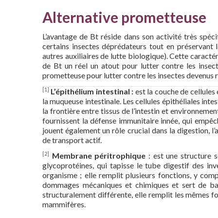
Alternative prometteuse
L’avantage de Bt réside dans son activité très spéci
certains insectes déprédateurs tout en préservant l
autres auxiliaires de lutte biologique). Cette caracté
de Bt un réel un atout pour lutter contre les insect
prometteuse pour lutter contre les insectes devenus r
[1]
L’épithélium intestinal :
est la couche de cellules 
la muqueuse intestinale. Les cellules épithéliales int
la frontière entre tissus de l’intestin et environneme
fournissent la défense immunitaire innée, qui empêch
jouent également un rôle crucial dans la digestion, l
de transport actif.
[2]
Membrane péritrophique
: est une structure s
glycoprotéines, qui tapisse le tube digestif des inv
organisme ; elle remplit plusieurs fonctions, y compr
dommages mécaniques et chimiques et sert de barr
structuralement différente, elle remplit les mêmes f
mammifères.