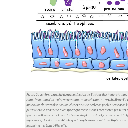
Figure 2 : schéma simplifié du mode d’action de Bacillus thuringiensis dans 
Après ingestion d’un mélange de spores et de cristaux. Le pH alcalin de l’int
molécules de protoxine ; celles-ci sont ensuite activées par les protéases 
péritrophique et aller se fixer spécifiquement sur des récepteurs présents à 
lyse des cellules épithéliales. La baisse du pH intestinal, consécutive à la 
représenté). Il est vraisemblable que la septicémie due à la multiplication 
le schéma n’est pas à l’échelle.