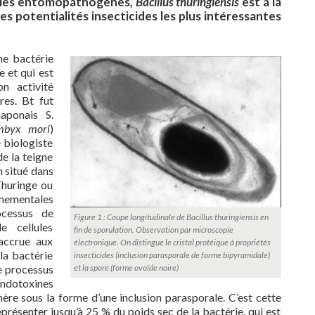
éries entomopathogènes,
Bacillus thuringiensis
est à la
e les potentialités insecticides les plus intéressantes
e bactérie
ge et qui est
n activité
res. Bt fut
japonais S.
mbyx mori
)
e biologiste
de la teigne
n situé dans
Thuringe ou
nnementales
ocessus de
Figure 1 : Coupe longitudinale de Bacillus thuringiensis en
e cellules
fin de sporulation. Observation par microscopie
 accrue aux
électronique. On distingue le cristal protéique à propriétés
la bactérie
insecticides (inclusion parasporale de forme bipyramidale)
e processus
et la spore (forme ovoïde noire)
endotoxines
mère sous la forme d’une inclusion parasporale. C’est cette
représenter jusqu’à 25 % du poids sec de la bactérie, qui est