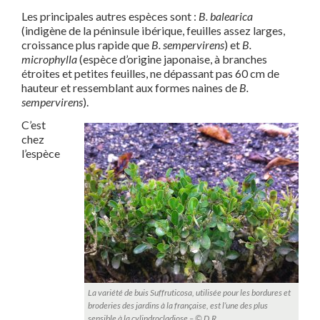
Les principales autres espèces sont :
B. balearica
(indigène de la péninsule ibérique, feuilles assez larges,
croissance plus rapide que
B. sempervirens
) et
B.
microphylla
(espèce d’origine japonaise, à branches
étroites et petites feuilles, ne dépassant pas 60 cm de
hauteur et ressemblant aux formes naines de
B.
sempervirens
).
C’est
chez
l’espèce
La variété de buis Suffruticosa, utilisée pour les bordures et
broderies des jardins à la française, est l’une des plus
sensible à la cylindrocladiose – © D.R.