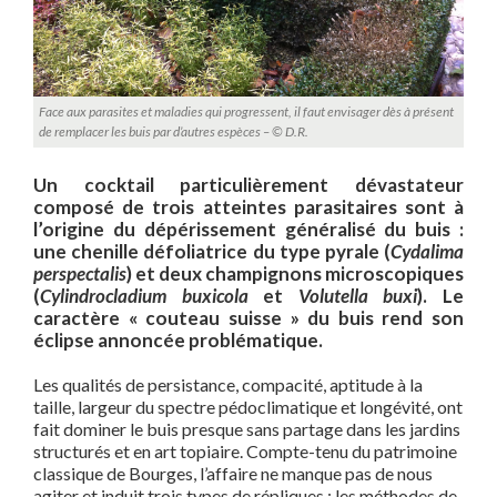
Face aux parasites et maladies qui progressent, il faut envisager dès à présent
de remplacer les buis par d’autres espèces – © D.R.
Un cocktail particulièrement dévastateur
composé de trois atteintes parasitaires sont à
l’origine du dépérissement généralisé du buis :
une chenille défoliatrice du type pyrale (
Cydalima
perspectalis
) et deux champignons microscopiques
(
Cylindrocladium buxicola
et
Volutella buxi
). Le
caractère « couteau suisse » du buis rend son
éclipse annoncée problématique.
Les qualités de persistance, compacité, aptitude à la
taille, largeur du spectre pédoclimatique et longévité, ont
fait dominer le buis presque sans partage dans les jardins
structurés et en art topiaire. Compte-tenu du patrimoine
classique de Bourges, l’affaire ne manque pas de nous
agiter et induit trois types de répliques : les méthodes de