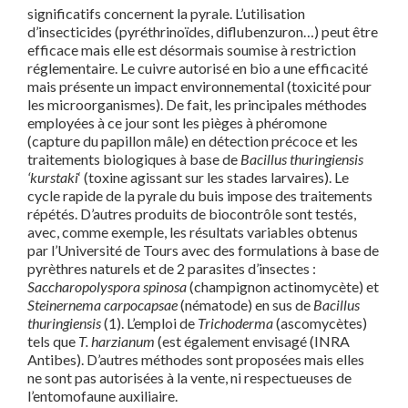
significatifs concernent la pyrale. L’utilisation
d’insecticides (pyréthrinoïdes, diflubenzuron…) peut être
efficace mais elle est désormais soumise à restriction
réglementaire. Le cuivre autorisé en bio a une efficacité
mais présente un impact environnemental (toxicité pour
les microorganismes). De fait, les principales méthodes
employées à ce jour sont les pièges à phéromone
(capture du papillon mâle) en détection précoce et les
traitements biologiques à base de
Bacillus thuringiensis
‘kurstaki
‘ (toxine agissant sur les stades larvaires). Le
cycle rapide de la pyrale du buis impose des traitements
répétés. D’autres produits de biocontrôle sont testés,
avec, comme exemple, les résultats variables obtenus
par l’Université de Tours avec des formulations à base de
pyrèthres naturels et de 2 parasites d’insectes :
Saccharopolyspora spinosa
(champignon actinomycète) et
Steinernema carpocapsae
(nématode) en sus de
Bacillus
thuringiensis
(1). L’emploi de
Trichoderma
(ascomycètes)
tels que
T. harzianum
(est également envisagé (INRA
Antibes). D’autres méthodes sont proposées mais elles
ne sont pas autorisées à la vente, ni respectueuses de
l’entomofaune auxiliaire.