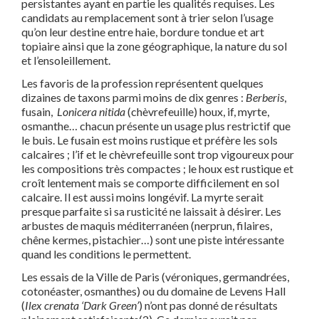
persistantes ayant en partie les qualités requises. Les
candidats au remplacement sont à trier selon l’usage
qu’on leur destine entre haie, bordure tondue et art
topiaire ainsi que la zone géographique, la nature du sol
et l’ensoleillement.
Les favoris de la profession représentent quelques
dizaines de taxons parmi moins de dix genres :
Berberis
,
fusain,
Lonicera nitida
(chèvrefeuille) houx, if, myrte,
osmanthe… chacun présente un usage plus restrictif que
le buis. Le fusain est moins rustique et préfère les sols
calcaires ; l’if et le chèvrefeuille sont trop vigoureux pour
les compositions très compactes ; le houx est rustique et
croît lentement mais se comporte difficilement en sol
calcaire. Il est aussi moins longévif. La myrte serait
presque parfaite si sa rusticité ne laissait à désirer. Les
arbustes de maquis méditerranéen (nerprun, filaires,
chêne kermes, pistachier…) sont une piste intéressante
quand les conditions le permettent.
Les essais de la Ville de Paris (véroniques, germandrées,
cotonéaster, osmanthes) ou du domaine de Levens Hall
(
Ilex crenata ‘Dark Green’
) n’ont pas donné de résultats