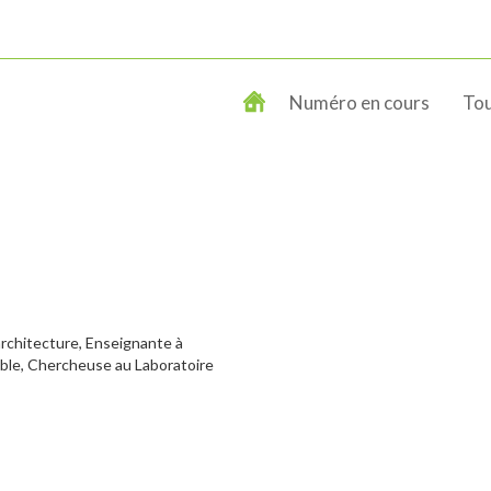
Numéro en cours
Tou
rchitecture, Enseignante à
oble, Chercheuse au Laboratoire